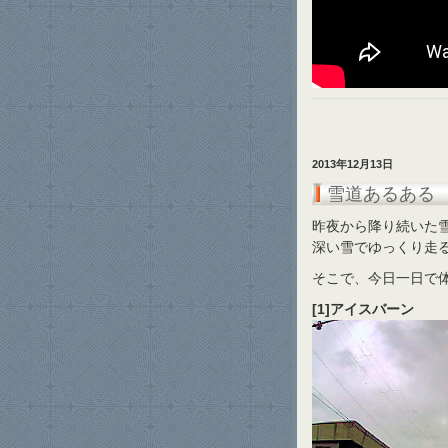
2013年12月13日
雪道あるある
昨夜から降り続いた雪
深い雪でゆっくり走
そこで、今日一日で体
[1]アイスバーン