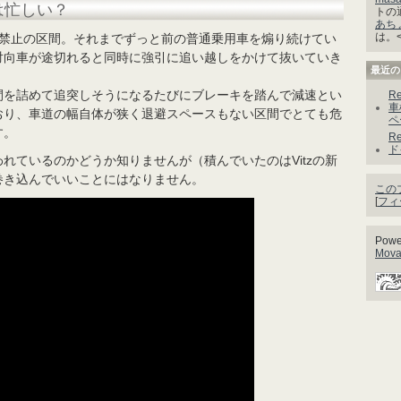
は忙しい？
トの
あちょ
は。
し禁止の区間。それまでずっと前の普通乗用車を煽り続けてい
対向車が途切れると同時に強引に追い越しをかけて抜いていき
最近の
間を詰めて追突しそうになるたびにブレーキを踏んで減速とい
Re
車
おり、車道の幅自体が狭く退避スペースもない区間でとても危
ペ
す。
Re
ド
れているのかどうか知りませんが（積んでいたのはVitzの新
巻き込んでいいことにはなりません。
この
[
フィ
Powe
Movab