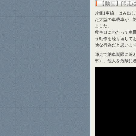
【動画】師走
片側1車線、はみ出
た大型の車載車が、
ました。
数キロにわたって車
う動作を繰り返して
険な行為だと思いま
師走で納車期限に追わ
車）、他人を危険に