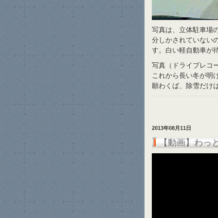
写真は、立体駐車場
分しかされていない
す。白い軽自動車が
写真（ドライブレコ
これから長い冬が明
願わくば、除雪だけ
2013年08月11日
【動画】わっ