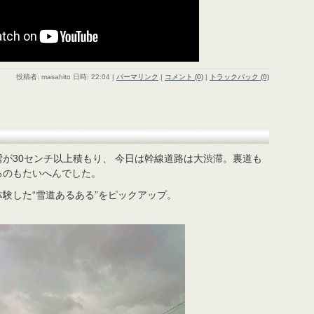
投稿者: masahito 日時: 22:04
|
パーマリンク
|
コメント (0)
|
トラックバック (0)
が30センチ以上積もり、 今日は幹線道路は大渋滞。裏道も
るのもたいへんでした。
験した“雪道あるある”をピックアップ。