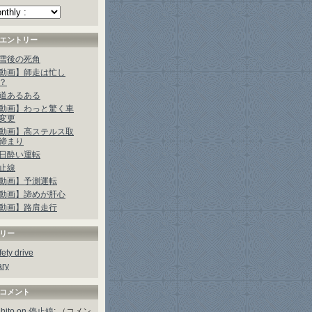
エントリー
雪後の死角
動画】師走は忙し
？
道あるある
動画】わっと驚く車
変更
動画】高ステルス取
締まり
日酔い運転
止線
動画】予測運転
動画】諦めが肝心
動画】路肩走行
リー
fety drive
ary
コメント
hito on 停止線
: （コメン