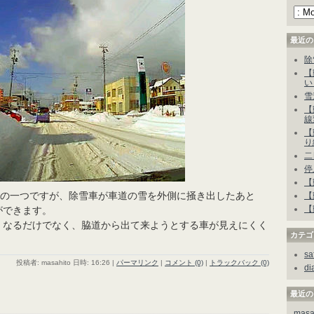
最近の
除
【
い
雪
【
線
【
り
二
停
【
”の一つですが、除雪車が車道の雪を外側に掻き出したあと
【
【
ができます。
くなるだけでなく、脇道から出て来ようとする車が見えにくく
カテゴ
sa
投稿者: masahito 日時: 16:26
|
パーマリンク
|
コメント (0)
|
トラックバック (0)
di
最近の
masa