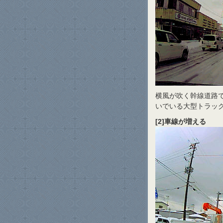
横風が吹く幹線道路
いでいる大型トラッ
[2]車線が増える