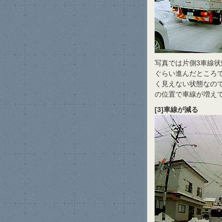
写真では片側3車線状
ぐらい進んだところ
く見えない状態なの
の位置で車線が増え
[3]車線が減る