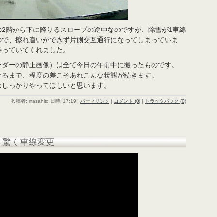
の2階から下に降りるスロープの途中なのですが、除雪が1車線
ので、擦れ違いができず片側交互通行になってしまっていま
待っていてくれました。
ーダーの静止画像）は全て今日の午前中に撮ったものです。
けるまで、程度の差こそあれこんな状態が続きます。
はしっかりやってほしいと思います。
投稿者: masahito 日時: 17:19
|
パーマリンク
|
コメント (0)
|
トラックバック (0)
と驚く車線変更