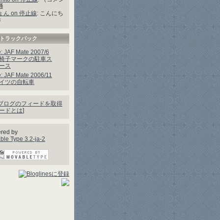
通
ん on 停止線
: こんにち
<
トラックバック
: JAF Mate 2007/6
椅子マークの駐車ス
ース
: JAF Mate 2006/11
イツの自転車
ブログのフィードを取得
ードとは
]
red by
le Type 3.2-ja-2