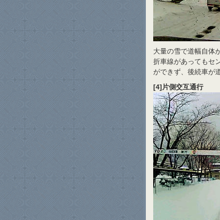
大量の雪で道幅自体
折車線があってもセ
ができず、後続車が
[4]片側交互通行