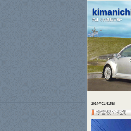
kimanichi
気まぐれ運転日報+
2014年01月15日
除雪後の死角